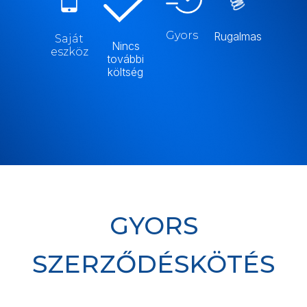
Gyors
Rugalmas
Saját
Nincs
eszköz
további
költség
GYORS
SZERZŐDÉSKÖTÉS