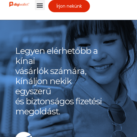
Írjon nekünk
Legyen elérhetőbb a
kínai
vásárlók számára,
kínáljon nekik
egyszerű
és biztonságos fizetési
megoldást.