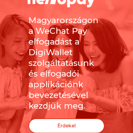
Magyarországon
a WeChat Pay
elfogadást a
DigiWallet
szolgáltatásunk
és elfogadói
applikációnk
bevezetésével
kezdjük meg.
Érdekel